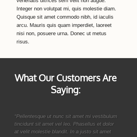
venenatis ultrices sem velit non augue.
Integer non volutpat mi, quis molestie diam.
Quisque sit amet commodo nibh, id iaculis
arcu. Mauris quis quam imperdiet, laoreet
nisi non, posuere urna. Donec ut metus
risus.
What Our Customers Are
Saying:
“Pellentesque ut nunc sit amet mi vestibulum
tincidunt sit amet vel leo. Phasellus et dolor
at velit molestie blandit. In a justo sit amet