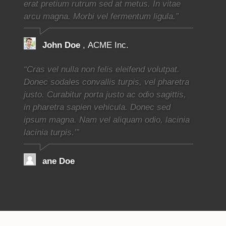
erat pretium rutrum sed at metus. In vitae
arcu magna. Morbi vel fermentum ligula.”
John Doe
, ACME Inc.
“Cras vel nulla non felis eleifend volutpat.
Donec sodales convallis turpis, vel pharetra
justo. Curabitur porta justo ac odio sagittis,
in pharetra sapien vehicula. Donec sed
ipsum magna. Nam vel aliquam odio, lacinia
lacinia turpis.’”
ane Doe